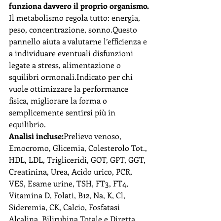
funziona davvero il proprio organismo.
Il metabolismo regola tutto: energia, 
peso, concentrazione, sonno.Questo 
pannello aiuta a valutarne l’efficienza e 
a individuare eventuali disfunzioni 
legate a stress, alimentazione o 
squilibri ormonali.Indicato per chi 
vuole ottimizzare la performance 
fisica, migliorare la forma o 
semplicemente sentirsi più in 
equilibrio.
Analisi incluse:
Prelievo venoso, 
Emocromo, Glicemia, Colesterolo Tot., 
HDL, LDL, Trigliceridi, GOT, GPT, GGT, 
Creatinina, Urea, Acido urico, PCR, 
VES, Esame urine, TSH, FT3, FT4, 
Vitamina D, Folati, B12, Na, K, Cl, 
Sideremia, CK, Calcio, Fosfatasi 
Alcalina, Bilirubina Totale e Diretta.