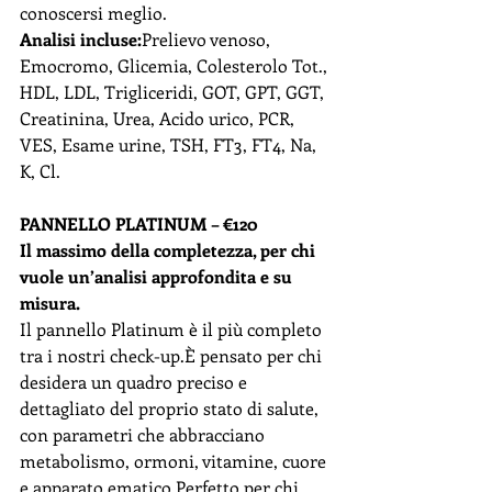
conoscersi meglio.
Analisi incluse:
Prelievo venoso, 
Emocromo, Glicemia, Colesterolo Tot., 
HDL, LDL, Trigliceridi, GOT, GPT, GGT, 
Creatinina, Urea, Acido urico, PCR, 
VES, Esame urine, TSH, FT3, FT4, Na, 
K, Cl.
PANNELLO PLATINUM – €120
Il massimo della completezza, per chi 
vuole un’analisi approfondita e su 
misura.
Il pannello Platinum è il più completo 
tra i nostri check-up.È pensato per chi 
desidera un quadro preciso e 
dettagliato del proprio stato di salute, 
con parametri che abbracciano 
metabolismo, ormoni, vitamine, cuore 
e apparato ematico.Perfetto per chi 